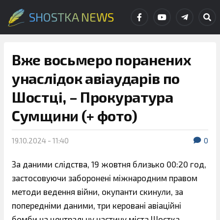
SHOSTKA NEWS
Вже восьмеро поранених
унаслідок авіаударів по
Шостці, – Прокуратура
Сумщини (+ фото)
19.10.2024 - 11:40
0
За даними слідства, 19 жовтня близько 00:20 год,
застосовуючи заборонені міжнародним правом
методи ведення війни, окупанти скинули, за
попередніми даними, три керовані авіаційні
бомби на центральну частину міста Шостка