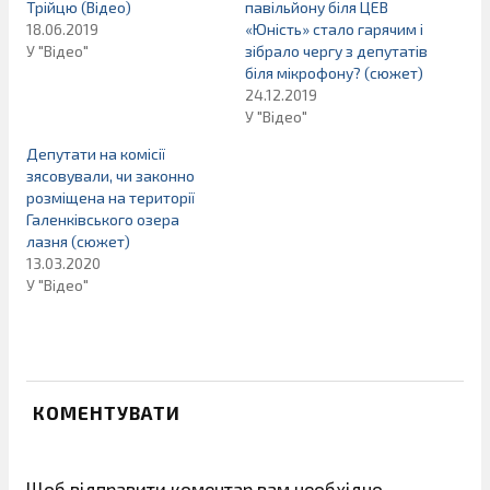
Трійцю (Відео)
павільйону біля ЦЕВ
18.06.2019
«Юність» стало гарячим і
У "Відео"
зібрало чергу з депутатів
біля мікрофону? (сюжет)
24.12.2019
У "Відео"
Депутати на комісії
зясовували, чи законно
розміщена на території
Галенківського озера
лазня (сюжет)
13.03.2020
У "Відео"
КОМЕНТУВАТИ
Щоб відправити коментар вам необхідно