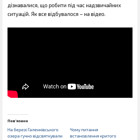
дізнавалися, що робити під час надзвичайних
ситуацій. Як все відбувалося – на відео.
Пов’язано
На березі Галенківського
Чому питання
озера гучно відсвяткували
встановлення критого