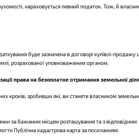
ерухомості, нараховується певний податок. Тож, й власн
ткування буде зазначена в договорі купівлі-продажу ці
емлі, розрахованої уповноваженим органом.
ізації права на безоплатне отримання земельної діл
вних кроків, зробивши які, ви станете власником земельн
лянки за бажаним місцем розташування та з відповідним
огти Публічна кадастрова карта за посиланням: