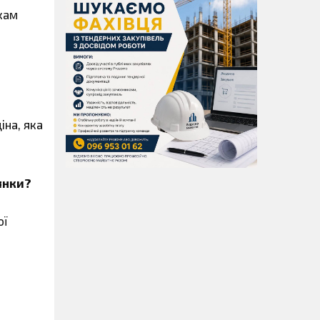
икам
на, яка
янки?
ої