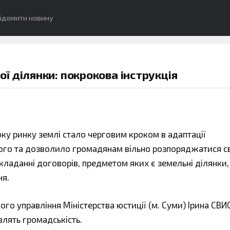
ідомити новину
 ділянки: покрокова інструкція
року ринку землі стало черговим кроком в адаптації
кого та дозволило громадянам вільно розпоряджатися 
кладанні договорів, предметом яких є земельні ділянки,
ня.
го управління Міністерства юстиції (м. Суми) Ірина СВ
влять громадськість.