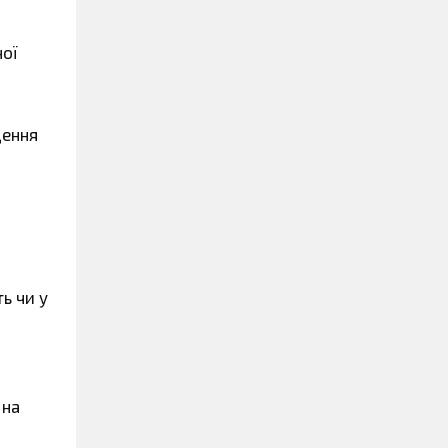
ної
дення
ь чи у
 на