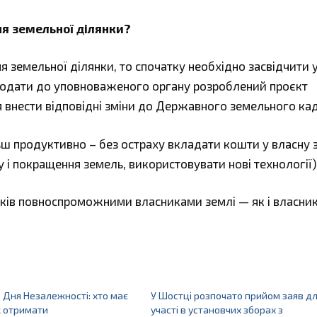
ня земельної ділянки?
 земельної ділянки, то спочатку необхідно засвідчити 
 подати до уповноваженого органу розроблений проєкт
 внести відповідні зміни до Державного земельного кад
ш продуктивно – без остраху вкладати кошти у власну
у і покращення земель, використовувати нові технології)
иків повноспроможними власниками землі — як і власник
 Дня Незалежності: хто має
У Шостці розпочато прийом заяв д
к отримати
участі в установчих зборах з