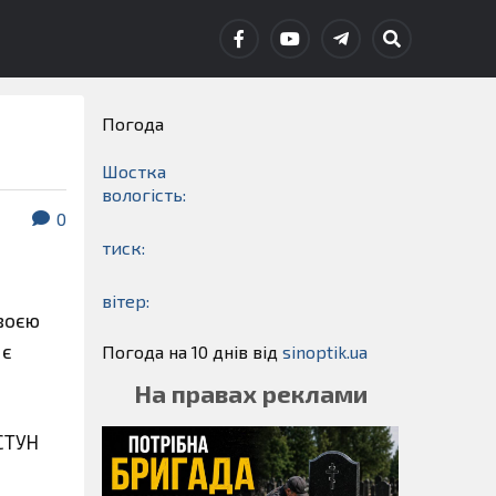
Погода
Шостка
вологість:
0
тиск:
вітер:
своєю
 є
Погода на 10 днів від
sinoptik.ua
На правах реклами
ИСТУН