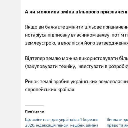
А чи можлива зміна цільового призначен
Якщо ви бажаєте змінити цільове призначення
нотаріуса підписану власником заяву, потім
землеустрою, а вже після його затвердження
Відтепер землю можна використовувати біль
(закуповувати техніку, інвестувати в розробк
Ринок землі зробив українських землевласн
європейських країнах.
Пов’язано
Що зміниться для українців з 1 березня
Виплати до
2026: індексація пенсій, кешбек, заміна
право та я