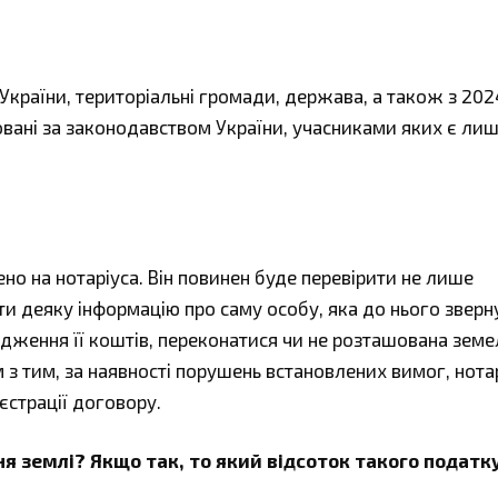
країни, територіальні громади, держава, а також з 202
ровані за законодавством України, учасниками яких є ли
о на нотаріуса. Він повинен буде перевірити не лише
ати деяку інформацію про саму особу, яка до нього зверн
одження її коштів, переконатися чи не розташована земе
з тим, за наявності порушень встановлених вимог, нота
єстрації договору.
ня землі? Якщо так, то який відсоток такого податк