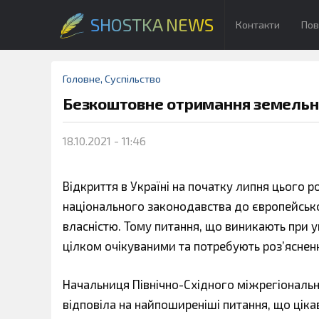
SHOSTKA NEWS
Контакти
Пов
Головне
,
Суспільство
Безкоштовне отримання земельної
18.10.2021 - 11:46
Відкриття в Україні на початку липня цього 
національного законодавства до європейсь
власністю. Тому питання, що виникають при у
цілком очікуваними та потребують роз’яснен
Начальниця Північно-Східного міжрегіонально
відповіла на найпоширеніші питання, що ціка