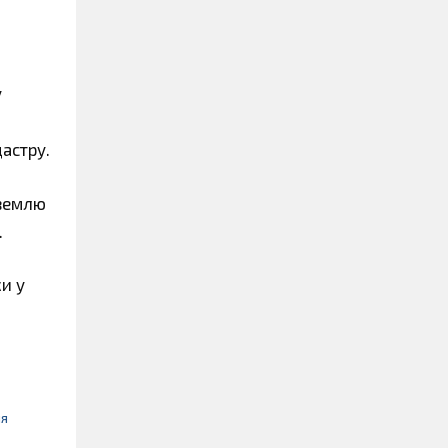
у
астру.
 землю
.
и у
ля