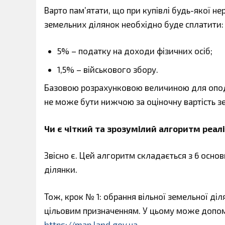
Варто пам’ятати, що при купівлі будь-якої н
земельних ділянок необхідно буде сплатити:
5% – податку на доходи фізичних осіб;
1,5% – військового збору.
Базовою розрахунковою величиною для опода
не може бути нижчою за оціночну вартість з
Чи є чіткий та зрозумілий алгоритм реал
Звісно є. Цей алгоритм складається з 6 осно
ділянки.
Тож, крок № 1: обрання вільної земельної ді
цільовим призначенням. У цьому може допом
https://map.land.gov.ua
.