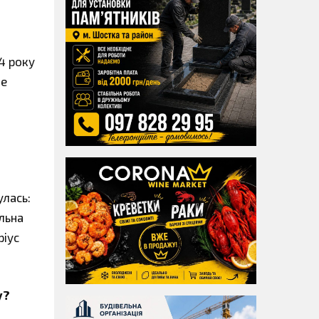
4 року
ше
улась:
льна
ріус
у?