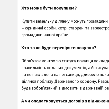
Хто може бути покупцем?
Купити земельну ділянку можуть громадяни У
– юридичні особи, котрі створені та зареєст
громадяни нашої країни.
Хто та як буде перевіряти покупця?
Обов’язок контролю статусу покупця покладен
правильність поданих документів, а й з’ясув
чи не накладено на неї санкції, джерело пох
ділянка поблизу Державного кордону. Разом 
буде зобов’язаний відмовити в державній ре
А чи оподатковується договір з відчужен