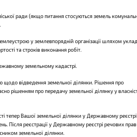
 міської ради (якщо питання стосуються земель комуналь
.
землеустрою у землевпорядній організації шляхом укла
тості та строків виконання робіт.
ержавному земельному кадастрі.
ю щодо відведення земельної ділянки. Рішення про
но рішенням про передачу земельної ділянку у власніст
сті тепер Вашої земельної ділянки у Державному реєстрі
нь. Після реєстрації у Державному реєстрі речових прав
сником земельної ділянки.