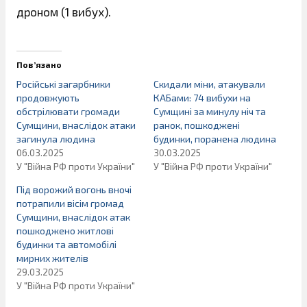
дроном (1 вибух).
Пов’язано
Російські загарбники
Скидали міни, атакували
продовжують
КАБами: 74 вибухи на
обстрілювати громади
Сумщині за минулу ніч та
Сумщини, внаслідок атаки
ранок, пошкоджені
загинула людина
будинки, поранена людина
06.03.2025
30.03.2025
У "Війна РФ проти України"
У "Війна РФ проти України"
Під ворожий вогонь вночі
потрапили вісім громад
Сумщини, внаслідок атак
пошкоджено житлові
будинки та автомобілі
мирних жителів
29.03.2025
У "Війна РФ проти України"