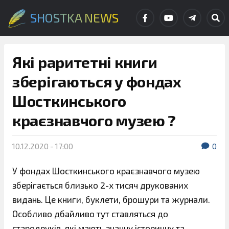
SHOSTKA NEWS
Які раритетні книги
зберігаються у фондах
Шосткинського
краєзнавчого музею ?
10.12.2020 - 17:00
0
У фондах Шосткинського краєзнавчого музею
зберігається близько 2-х тисяч друкованих
видань. Це книги, буклети, брошури та журнали.
Особливо дбайливо тут ставляться до
стародруків, які мають значну історичну та