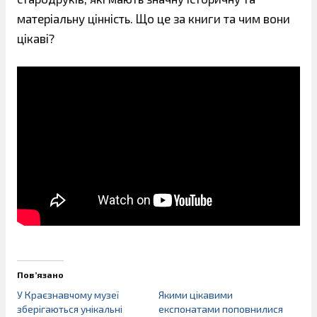
матеріальну цінність. Що це за книги та чим вони
цікаві?
Пов’язано
У Краєзнавчому музеї
Якими цікавими
зберігаються унікальні
експонатами поповнилися