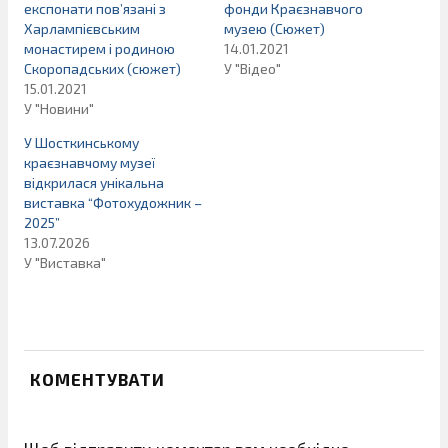
експонати пов’язані з
фонди Краєзнавчого
Харлампієвським
музею (Сюжет)
монастирем і родиною
14.01.2021
Скоропадських (сюжет)
У "Відео"
15.01.2021
У "Новини"
У Шосткинському
краєзнавчому музеї
відкрилася унікальна
виставка “Фотохудожник –
2025”
13.07.2026
У "Виставка"
КОМЕНТУВАТИ