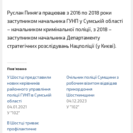
Руслан Пиняга працював з 2016 по 2018 роки
заступником начальника ГУНП у Сумській області
– начальником кримінальної поліції, з 2018 –
заступником начальника Департаменту
стратегічних розслідувань Нацполіції (у Києві).
Пов’язано
У Шостці представили
Очільник поліції Сумщини з
нових керівників
робочим візитом відвідав
районного управління
прикордоння
поліції ГУНП в Сумській
Шосткинщини
області
04.12.2023
04.01.2021
У "102"
У "102"
В Шостці триває
профілактичне