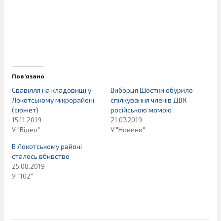
Пов’язано
Свавілля на кладовищі у
Виборця Шостки обурило
Локотському мікрорайоні
спілкування членів ДВК
(сюжет)
російською момою
15.11.2019
21.07.2019
У "Відео"
У "Новини"
В Локотському районі
сталось вбивство
25.08.2019
У "102"