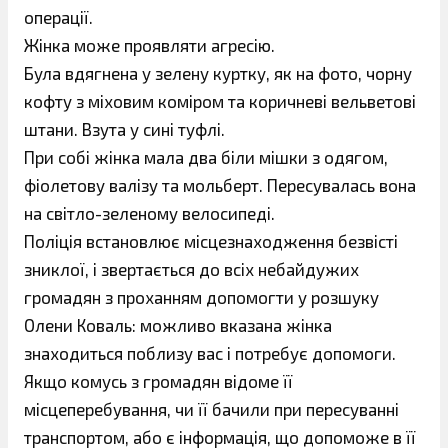
операції.
Жінка може проявляти агресію.
Була вдягнена у зелену куртку, як на фото, чорну
кофту з міховим коміром та коричневі вельветові
штани. Взута у сині туфлі.
При собі жінка мала два біли мішки з одягом,
фіолетову валізу та мольберт. Пересувалась вона
на світло-зеленому велосипеді.
Поліція встановлює місцезнаходження безвісті
зниклої, і звертається до всіх небайдужих
громадян з проханням допомогти у розшуку
Олени Коваль: можливо вказана жінка
знаходиться поблизу вас і потребує допомоги.
Якщо комусь з громадян відоме її
місцеперебування, чи її бачили при пересуванні
транспортом, або є інформація, що допоможе в її