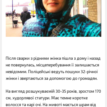
Після сварки з рідними жінка пішла з дому і назад
не повернулась, місцеперебування її залишається
невідомим. Поліцейські ведуть пошуки 32-річної
жінки і звертаються за допомогою до громадян.
На вигляд розшукуваємій 30-35 років, зростом 170
см, худорлявої статури. Має темне коротке
волосся та карі очі. На животі мається шрам від