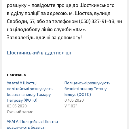
розшуку – повідомте про це до Шосткинського
відділу поліції за адресою: м. Шостка, вулиця
Свободи, 67, або за телефоном (050) 327-91-48, чи
на цілодобову лінію служби «102».
Заздалегідь вдячні за допомогу!
Шосткинський відділ поліції
Пов’язано
Увага! У Шостці
Поліцейські розшукують
поліцейські розшукують
безвісті зниклу Тетяну
безвісті зниклу Тамару
Білоус (ФОТО)
Петрову (ФОТО)
07.05.2020
03.05.2020
У "102"
Схожий запис
УВАГА! Поліцейські Шостки
розшукують безвісті