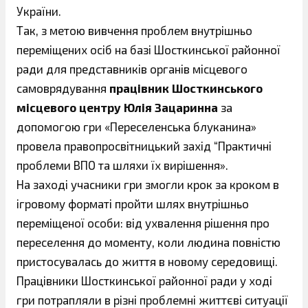
України.
Так, з метою вивчення проблем внутрішньо
переміщених осіб на базі Шосткинської районної
ради для представників орг
анів місцевого
самоврядування
працівник Шосткинського
місцевого центру Юлія Зацаринна
за
допомогою гри «Переселенська блуканина»
провела правопросвітницький захід “Практичні
проблеми ВПО та шляхи їх вирішення».
На заході учасники гри змогли крок за кроком в
ігровому форматі пройти шлях внутрішньо
переміщеної особи: від ухвалення рішення про
переселення до моменту, коли людина повністю
пристосувалась до життя в новому середовищі.
Працівники Шосткинської районної ради у ході
гри потрапляли в різні проблемні життєві ситуації