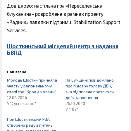
Довідково: настільна гра «Переселенська
блуканина» розроблена в рамках проекту
«Радник» завдяки підтримці Stabilization Support
Services.
Шосткинський місцевий центр з надання
БВПД
Пов’язано
Молодь Шостки прийняла
На Сумщині повідомлено
участь у регіональному
про підозру голову ДВК,
етапі гри “Крок до влади”
яка підписала протоколи
12.06.2024
до їх заповнення
У "Суспільство"
26.10.2020
У "102"
При Шосткинській РВА
створено раду з питань
вимушених переселенців