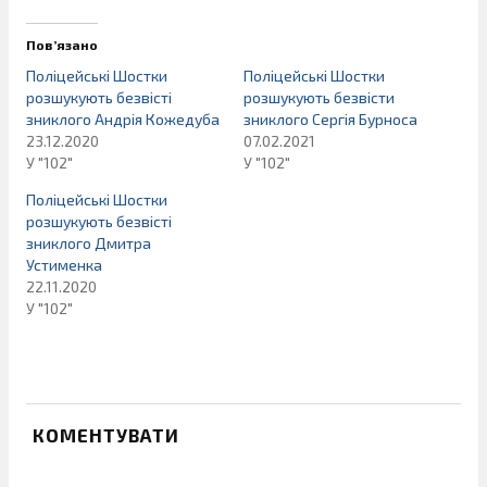
Пов’язано
Поліцейські Шостки
Поліцейські Шостки
розшукують безвісті
розшукують безвісти
зниклого Андрія Кожедуба
зниклого Сергія Бурноса
23.12.2020
07.02.2021
У "102"
У "102"
Поліцейські Шостки
розшукують безвісті
зниклого Дмитра
Устименка
22.11.2020
У "102"
КОМЕНТУВАТИ