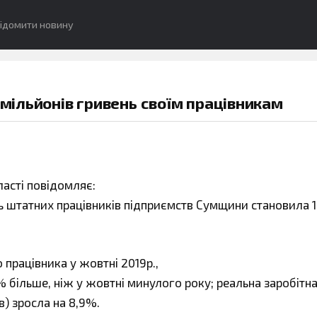
ідомити новину
 мільйонів гривень своїм працівникам
ласті повідомляє:
ть штатних працівників підприємств Сумщини становила 1
працівника у жовтні 2019р.,
% більше, ніж у жовтні минулого року; реальна заробітн
в) зросла на 8,9%.