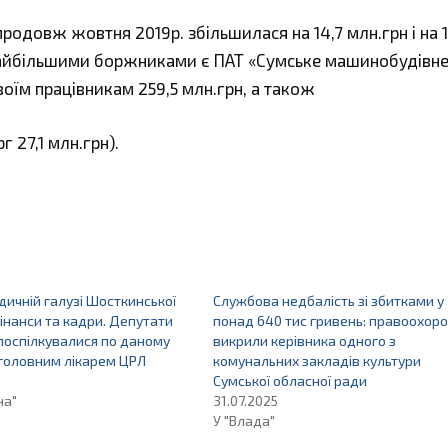
продовж жовтня 2019р. збільшилася на 14,7 млн.грн і на 1
 Найбільшими боржниками є ПАТ «Сумське машинобудівн
оїм працівникам 259,5 млн.грн, а також
 27,1 млн.грн).
дичній галузі Шосткинської
Службова недбалість зі збитками у
інанси та кадри. Депутати
понад 640 тис гривень: правоохоро
поспілкувалися по даному
викрили керівника одного з
головним лікарем ЦРЛ
комунальних закладів культури
Сумської обласної ради
на"
31.07.2025
У "Влада"