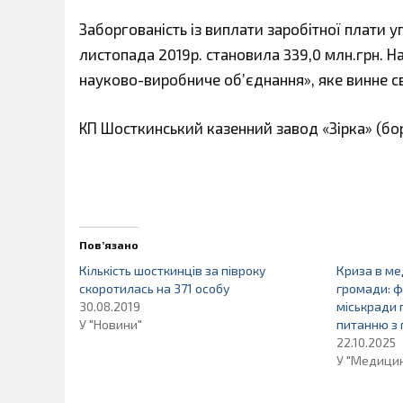
Заборгованість із виплати заробітної плати у
листопада 2019р. становила 339,0 млн.грн.
науково-виробниче об’єднання», яке винне св
КП Шосткинський казенний завод «Зірка» (борг
Пов’язано
Кількість шосткинців за півроку
Криза в ме
скоротилась на 371 особу
громади: ф
30.08.2019
міськради 
У "Новини"
питанню з 
22.10.2025
У "Медици