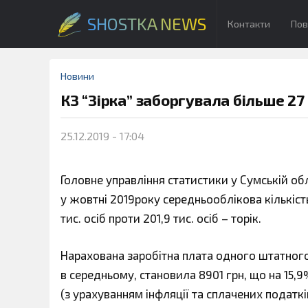
SHOSTKA NEWS
Контакти
Пов
Новини
КЗ “Зірка” заборгувала більше 27
25.12.2019 - 17:04
Головне управління статистики у Сумській об
у жовтні 2019року середньооблікова кількіс
тис. осіб проти 201,9 тис. осіб – торік.
Нарахована заробітна плата одного штатного 
в середньому, становила 8901 грн, що на 15,9
(з урахуванням інфляції та сплачених податкі