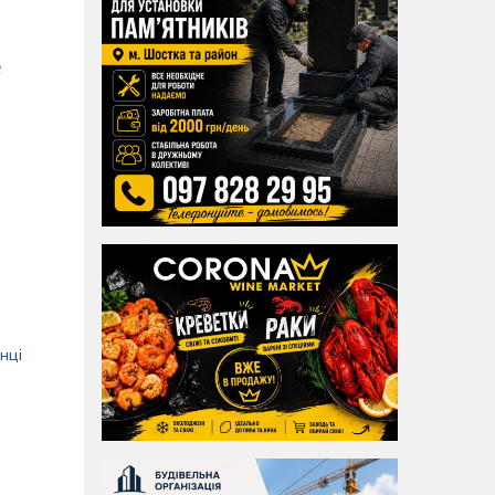
е
нці