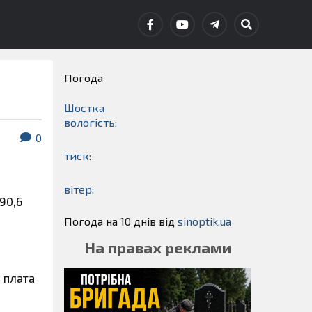
Погода
Шостка
вологість:
0
тиск:
вітер:
90,6
Погода на 10 днів від
sinoptik.ua
На правах реклами
а плата