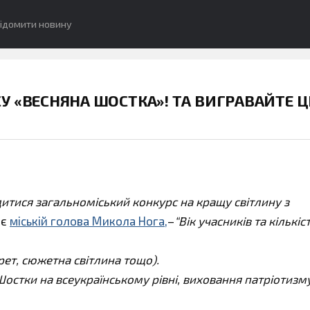
ідомити новину
 «ВЕСНЯНА ШОСТКА»! ТА ВИГРАВАЙТЕ Ц
дитися загальноміський конкурс на кращу світлину з
яє
міській голова Микола Нога,
–
“Вік учасників та кількіс
рет, сюжетна світлина тощо).
остки на всеукраїнському рівні, виховання патріотизму