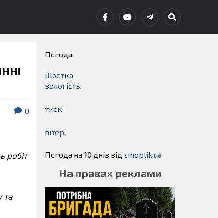
Погода
ІННІ
Шостка
вологість:
тиск:
0
вітер:
Погода на 10 днів від
sinoptik.ua
ть робіт
На правах реклами
 та