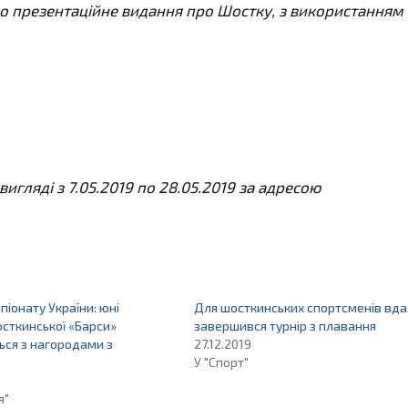
о презентаційне видання про Шостку, з використанням
игляді з 7.05.2019 по 28.05.2019 за адресою
піонату України: юні
Для шосткинських спортсменів вд
осткинської «Барси»
завершився турнір з плавання
ся з нагородами з
27.12.2019
У "Спорт"
я"