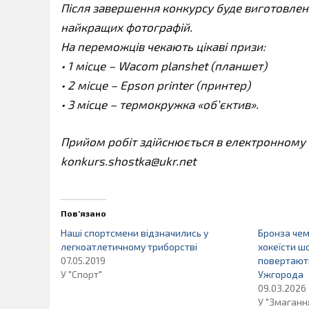
Після завершення конкурсу буде виготовлен
найкращих фотографій.
На переможців чекають цікаві призи:
• 1 місце – Wacom planshet (планшет)
• 2 місце – Epson printer (принтер)
• 3 місце – термокружка «об’єктив».
Прийом робіт здійснюється в електронному в
konkurs.shostka@ukr.net
Пов’язано
Наші спортсмени відзначились у
Бронза чем
легкоатлетичному триборстві
хокеїсти ш
07.05.2019
повертають
У "Спорт"
Ужгорода
09.03.2026
У "Змаганн