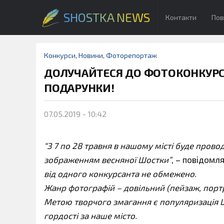
SHOSTKA NEWS
Контакти
Пов
Конкурси
,
Новини
,
Фоторепортаж
ДОЛУЧАЙТЕСЯ ДО ФОТОКОНКУРСУ
ПОДАРУНКИ!
07.05.2019 - 10:42
“З 7 по 28 травня в нашому місті буде прово
зображенням весняної Шостки”
, – повідомл
від одного конкурсанта не обмежено.
Жанр фотографій – довільний (пейзаж, порт
Метою творчого змагання є популяризація Ш
гордості за наше місто.