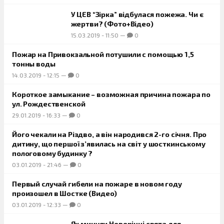
У ЦЕВ “Зірка” відбулася пожежа. Чи є
жертви? (Фото+Відео)
15.03.2019
-
11:50
—
0
Пожар на Привокзальной потушили с помощью 1,5
тонны воды
14.03.2019
-
12:15
—
0
Короткое замыкание – возможная причина пожара по
ул. Рождественской
29.01.2019
-
16:33
—
0
Його чекали на Різдво, а він народився 2-го січня. Про
дитину, що першої з’явилась на світ у шосткинському
пологовому будинку ?
03.01.2019
-
21:46
—
0
Первый случай гибели на пожаре в новом году
произошел в Шостке (Видео)
03.01.2019
-
12:33
—
0
Як минули Новорічні свята для