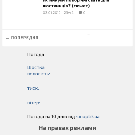
шосткинців? (сюжет)
02.01.2019
-
23:42
—
0
...
← ПОПЕРЕДНЯ
Погода
Шостка
вологість:
тиск:
вітер:
Погода на 10 днів від
sinoptik.ua
На правах реклами