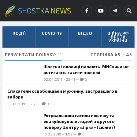
SHOSTKA NEWS
ПОДІЇ
COVID-19
ВІДЕО
ВІЙНА РФ
ПРОТИ
УКРАЇНИ
РЕЗУЛЬТАТИ ПОШУКУ: ""
СТОРІНКА 45
/
45
Шостка і околиці палають. МНСники не
встигають гасити пожежі
02.04.2019
-
22:41
—
0
Спасатели освобождали мужчину, застрявшего в
заборе
18.03.2019
-
15:57
—
0
Рятувальники гасили пожежу та
евакуйовували людей з другого
поверху Центру «Зірка» (сюжет)
16.03.2019
-
11:09
—
0