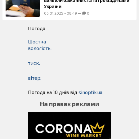
виявили бажання стати громадянами
України
06.01.2025
-
08:49
—
0
Погода
Шостка
вологість:
тиск:
вітер:
Погода на 10 днів від
sinoptik.ua
На правах реклами