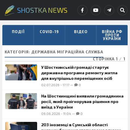
SHOSTKA NEWS
ПОДІЇ
COVID-19
ВІДЕО
ВІЙНА РФ
ПРОТИ
УКРАЇНИ
КАТЕГОРІЯ:
ДЕРЖАВНА МІГРАЦІЙНА СЛУЖБА
СТОРІНКА 1
/
1
У Шосткинській громаді стартує
державна програма ремонту житла
для внутрішньо переміщених осіб
02.07.2026
-
17:17
—
0
На Шосткинщині виявили громадянина
росії, який проігнорував рішення про
виїзд з України
09.06.2026
-
11:04
—
0
203 іноземці в Сумській області