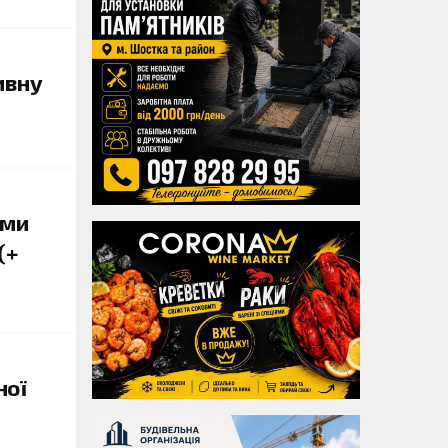
ивну
ами
(+
ної