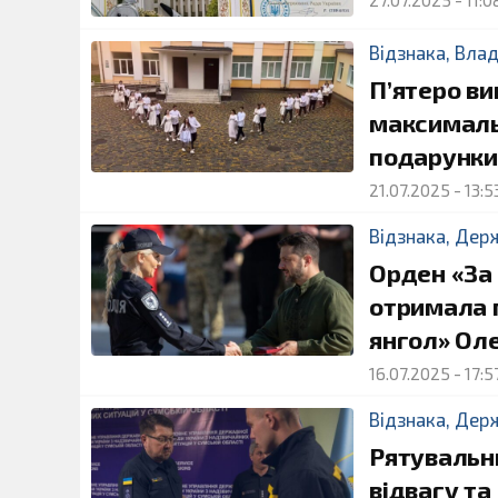
27.07.2025
-
11:0
Відзнака
,
Вла
П’ятеро в
максимальн
подарунки 
21.07.2025
-
13:5
Відзнака
,
Дер
Орден «За 
отримала п
янгол» Ол
16.07.2025
-
17:5
Відзнака
,
Дер
Рятувальн
відвагу та