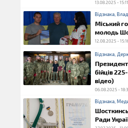
13.08.2025
-
15:1
Відзнака
,
Вла
Міський г
молодь Шо
12.08.2025
-
15:1
Відзнака
,
Дер
Президент
бійців 22
відео)
06.08.2025
-
18:
Відзнака
,
Мед
Шосткинсь
Ради Укра