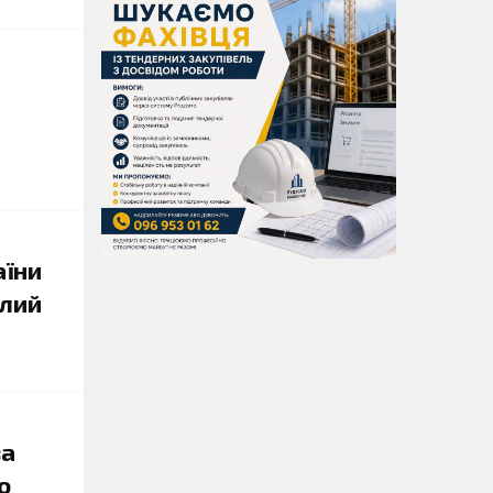
и
аїни
ілий
за
о