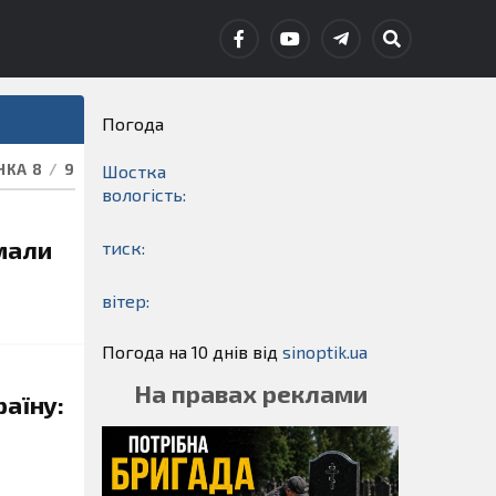
Погода
НКА 8
/
9
Шостка
вологість:
мали
тиск:
вітер:
Погода на 10 днів від
sinoptik.ua
На правах реклами
раїну: