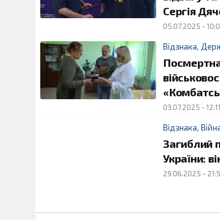
Сергія Дяч
05.07.2025
-
10:
Відзнака
,
Дер
Посмертна
військово
«Комбатсь
03.07.2025
-
12:1
Відзнака
,
Війн
Загиблий п
України: ві
29.06.2025
-
21: