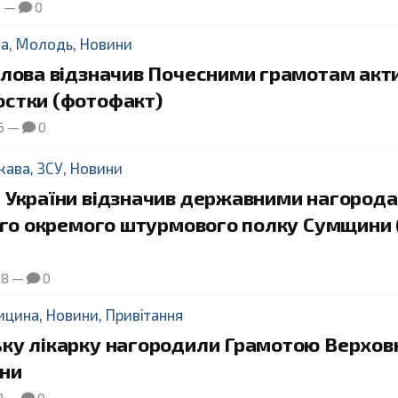
1
—
0
да
,
Молодь
,
Новини
олова відзначив Почесними грамотам акт
стки (фотофакт)
6
—
0
жава
,
ЗСУ
,
Новини
 України відзначив державними нагород
5-го окремого штурмового полку Сумщини 
38
—
0
ицина
,
Новини
,
Привітання
ку лікарку нагородили Грамотою Верхов
їни