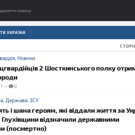
ідомити новину
ТИ УКРАЇНИ
СТОРІ
вардія
,
Новини
ацгвардійців 2 Шосткинського полку отри
ороди
47
—
0
да
,
Держава
,
ЗСУ
ять і шана героям, які віддали життя за Ук
в Глухівщини відзначили державними
и (посмертно)