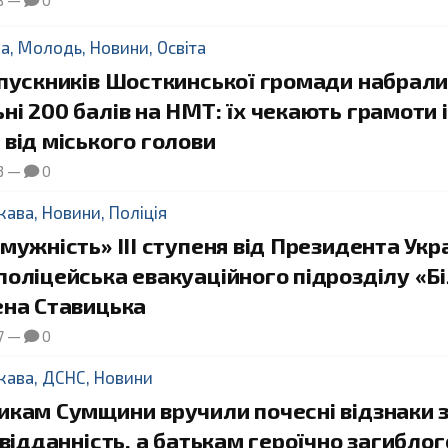
8
—
0
да
,
Молодь
,
Новини
,
Освіта
ипускників Шосткинської громади набрал
і 200 балів на НМТ: їх чекають грамоти і
від міського голови
3
—
0
жава
,
Новини
,
Поліція
мужність» ІІІ ступеня від Президента Укр
оліцейська евакуаційного підрозділу «Б
ена Ставицька
7
—
0
жава
,
ДСНС
,
Новини
икам Сумщини вручили почесні відзнаки 
 відданність, а батькам героїчно загиблог