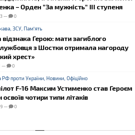
енка – Орден “За мужність” ІІІ ступеня
03
—
0
жава
,
ЗСУ
,
Пам'ять
 відзнака Герою: мати загиблого
службовця з Шостки отримала нагороду
кий хрест»
1
—
0
а РФ проти України
,
Новини
,
Офіційно
ілот F-16 Максим Устименко став Героєм
н освоїв чотири типи літаків
59
—
0