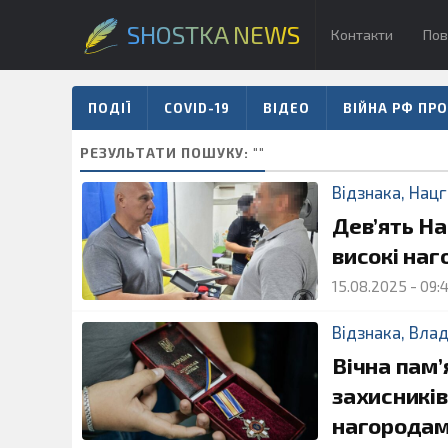
SHOSTKA NEWS
Контакти
Пов
ПОДІЇ
COVID-19
ВІДЕО
ВІЙНА РФ ПРО
РЕЗУЛЬТАТИ ПОШУКУ: ""
Відзнака
,
Нацг
Дев’ять Н
високі наг
15.08.2025
-
09:
Відзнака
,
Вла
Вічна пам’
захисникі
нагородам