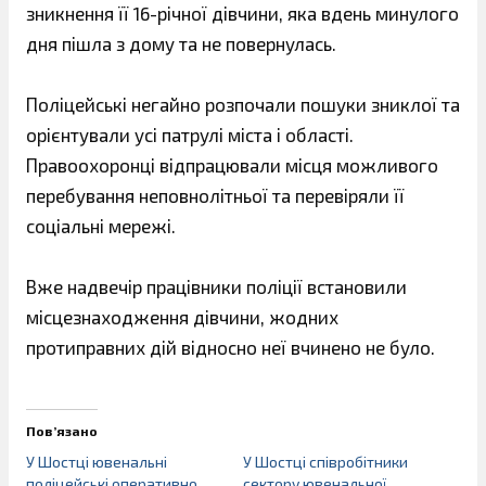
зникнення її 16-річної дівчини, яка вдень минулого
дня пішла з дому та не повернулась.
Поліцейські негайно розпочали пошуки зниклої та
орієнтували усі патрулі міста і області.
Правоохоронці відпрацювали місця можливого
перебування неповнолітньої та перевіряли її
соціальні мережі.
Вже надвечір працівники поліції встановили
місцезнаходження дівчини, жодних
протиправних дій відносно неї вчинено не було.
Пов’язано
У Шостці ювенальні
У Шостці співробітники
поліцейські оперативно
сектору ювенальної