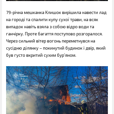
79-річна мешканка Клишок вирішила навести лад
на городі та спалити купу сухої трави, на всяк
випадок навіть взяла з собою відро води та
ганчірку. Проте багаття поступово розгоралося.
Через сильний вітер вогонь переметнувся на
сусідню ділянку – покинутий будинок і двір, який
був густо вкритий сухим бур’яном.