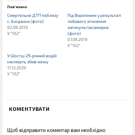
Пов’язано
Смертельне ДТП поблизу
Під Вороніжем у результаті
с. Богданка (фото)
лобового зіткнення
02.08.2019
загинула пасажирка
У "102"
(фото)
07.08.2019
У "102"
У Шостці 29-річний водій
насмерть збив жінку
11.12.2020
У "102"
КОМЕНТУВАТИ
Щоб відправити коментар вам необхідно