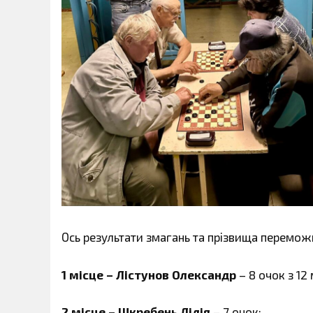
Ось результати змагань та прізвища переможц
1 місце – Лістунов Олександр
– 8 очок з 1
2 місце – Шкребень Лідія
– 7 очок;