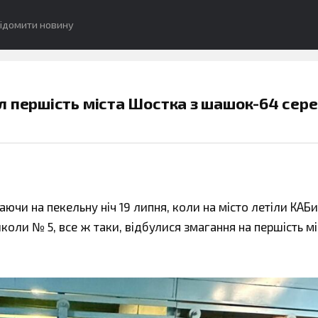
ідомити новину
л першість міста Шостка з шашок-64 сер
чи на пекельну ніч 19 липня, коли на місто летіли КАБи
коли № 5, все ж таки, відбулися змагання на першість мі