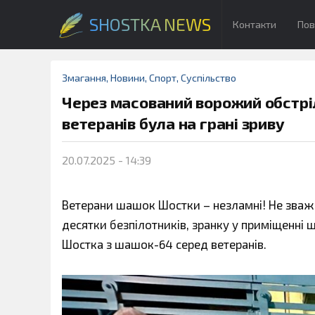
SHOSTKA NEWS
Контакти
Пов
Змагання
,
Новини
,
Спорт
,
Суспільство
Через масований ворожий обстрі
ветеранів була на грані зриву
20.07.2025 - 14:39
Ветерани шашок Шостки – незламні! Не зважаю
десятки безпілотників, зранку у приміщенні ш
Шостка з шашок-64 серед ветеранів.