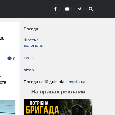
Погода
ед
Шостка
вологість:
тиск:
0
вітер:
,
Погода на 10 днів від
sinoptik.ua
ста
На правах реклами