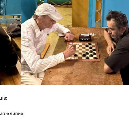
ів:
2 можливих;