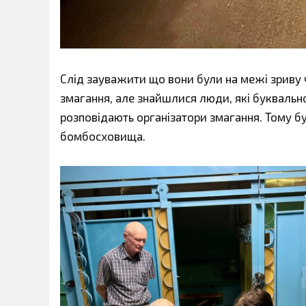
Слід зауважити що вони були на межі зриву 
змагання, але знайшлися люди, які буквальн
розповідають організатори змагання. Тому б
бомбосховища.