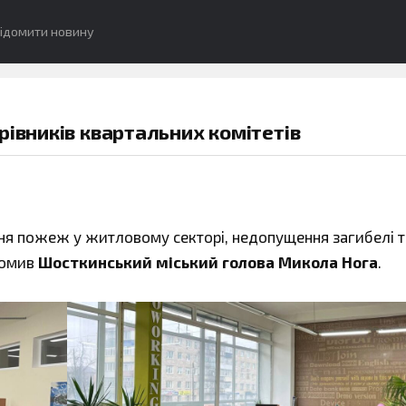
ідомити новину
рівників квартальних комітетів
я пожеж у житловому секторі, недопущення загибелі т
домив
Шосткинський міський голова Микола Нога
.