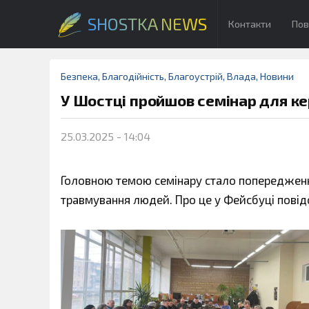
SHOSTKA NEWS
Контакти
Пов
Безпека
,
Благодійність
,
Благоустрій
,
Влада
,
Новини
У Шостці пройшов семінар для ке
25.03.2025 - 14:04
Головною темою семінару стало попередженн
травмування людей. Про це у Фейсбуці пові