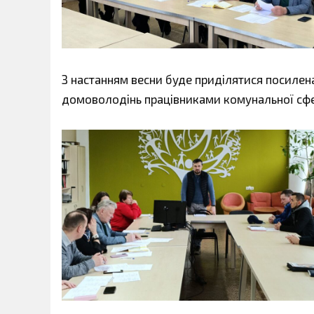
З настанням весни буде приділятися посилен
домоволодінь працівниками комунальної сфе