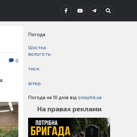
Погода
Шостка
вологість:
0
тиск:
а
вітер:
Погода на 10 днів від
sinoptik.ua
На правах реклами