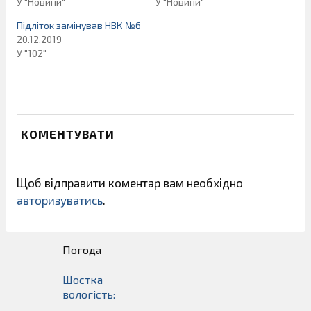
У "Новини"
У "Новини"
Підліток замінував НВК №6
20.12.2019
У "102"
КОМЕНТУВАТИ
Щоб відправити коментар вам необхідно
авторизуватись
.
Погода
Шостка
вологість: