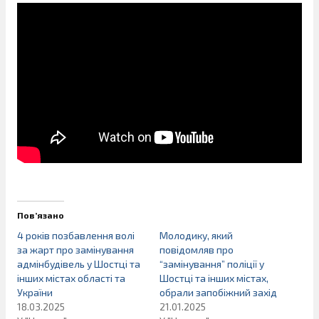
Пов’язано
4 років позбавлення волі
Молодику, який
за жарт про замінування
повідомляв про
адмінбудівель у Шостці та
“замінування” поліції у
інших містах області та
Шостці та інших містах,
України
обрали запобіжний захід
18.03.2025
21.01.2025