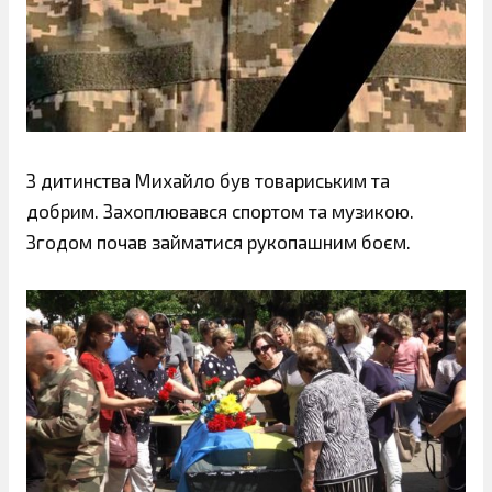
З дитинства Михайло був товариським та
добрим. Захоплювався спортом та музикою.
Згодом почав займатися рукопашним боєм.