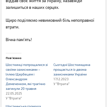
віддав своє життя за Україну, назавжди
залишиться в наших серцях.
Щиро поділяємо невимовний біль непоправної
втрати.
Вічна пам’ять!
Пов’язано
Шосткинці попрощалися зі
Сьогодні Шосткинщина
своїми захисниками –
прощається із двома
Іллею Щербецем і
захисниками України
Олександром
17.12.2023
Демеченком, які трагічно
У "Втрата"
загинули 20 травня
22.05.2025
У "Втрата"
Шосткинська громада