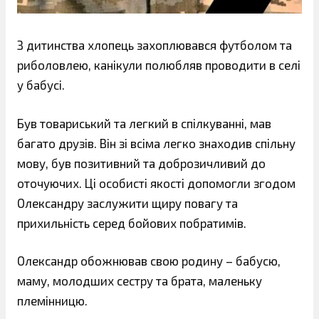
З дитинства хлопець захоплювався футболом та
риболовлею, канікули полюбляв проводити в селі
у бабусі.
Був товариський та легкий в спілкуванні, мав
багато друзів. Він зі всіма легко знаходив спільну
мову, був позитивний та доброзичливий до
оточуючих. Ці особисті якості допомогли згодом
Олександру заслужити щиру повагу та
прихильність серед бойових побратимів.
Олександр обожнював свою родину – бабусю,
маму, молодших сестру та брата, маленьку
племінницю.