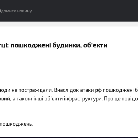
ідомити новину
тці: пошкоджені будинки, обʼєкти
 люди не постраждали. Внаслідок атаки рф пошкоджені 
вий, а також інші обʼєкти інфраструктури. Про це повід
ія пошкоджень.