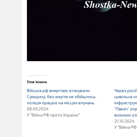
Пов’язано
Війська рф вчергове атакували
Через росі
Сумщину, без жертв не обійшлось:
цивільна о
поліція працює на місцях влучань
інфраструк
08.09.2024
“Північ” о
У "Війна РФ проти України"
воєнних зл
21.10.2024
У "Війна РФ