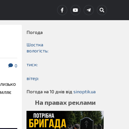
Погода
Шостка
вологість:
тиск:
0
вітер:
близько
Погода на 10 днів від
sinoptik.ua
омляє
На правах реклами