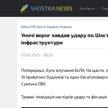
SHOSTKA NEWS
Контакти
Пов
Війна РФ проти України
,
Новини
Уночі ворог завдав удару по Шос
інфраструктури
03.06.2025 - 08:20
Попередньо, було влучання БпЛА, На щастя,
10 приватних будинків та один багатоповерхо
Сумська ОВА.
Триває ліквідація наслідків удару та фіксац