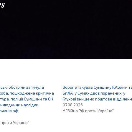
йські обстріли загинула
Ворог атакував Сумщину КАБами т
соба, пошкоджена критична
БпЛА: у Сумах двоє поранених, у
тура: поліції Сумщини та ОК
Глухові знищено поштове відділенн
прилюднили наслідки
07.08.2026
очинів рф
У "Війна РФ проти України"
 проти України"