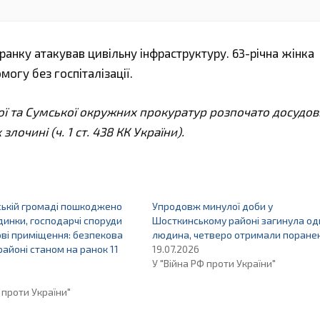
анку атакував цивільну інфраструктуру. 63-річна жінка
огу без госпіталізації.
ї та Сумської окружних прокуратур розпочато досудов
очині (ч. 1 ст. 438 КК України).
ській громаді пошкоджено
Упродовж минулої доби у
динки, господарчі споруди
Шосткинському районі загинула од
ві приміщення: безпекова
людина, четверо отримали поране
районі станом на ранок 11
19.07.2026
У "Війна РФ проти України"
 проти України"