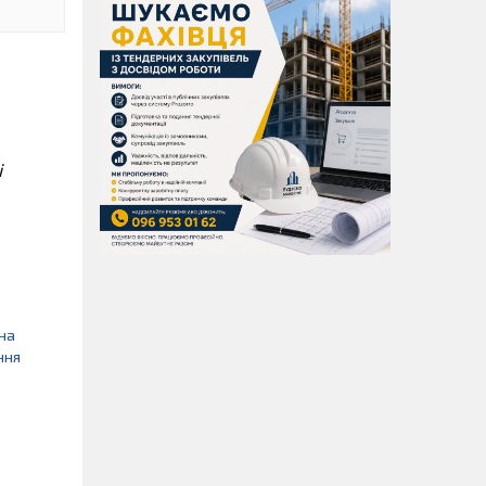
і
на
ння