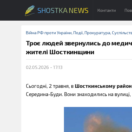
SHOSTKA NEWS
Контакти
Пов
Війна РФ проти України
,
Події
,
Прокуратура
,
Суспільст
Троє людей звернулись до медичн
жителі Шосткинщини
02.05.2026 - 17:13
Сьогодні, 2 травня, в
Шосткинському район
Середина-Буди. Вони знаходились на вулиці,