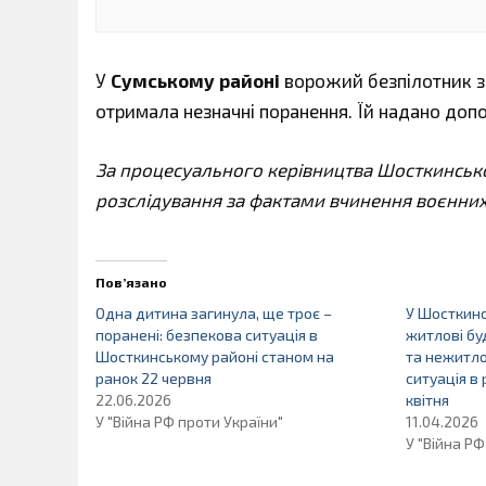
У
Сумському районі
ворожий безпілотник зр
отримала незначні поранення. Їй надано допом
За процесуального керівництва Шосткинсько
розслідування за фактами вчинення воєнних зл
Пов’язано
Одна дитина загинула, ще троє –
У Шосткин
поранені: безпекова ситуація в
житлові бу
Шосткинському районі станом на
та нежитло
ранок 22 червня
ситуація в 
22.06.2026
квітня
У "Війна РФ проти України"
11.04.2026
У "Війна РФ