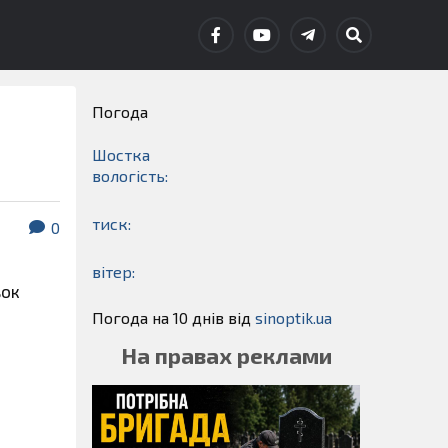
Погода
Шостка
вологість:
тиск:
0
вітер:
ьок
Погода на 10 днів від
sinoptik.ua
На правах реклами