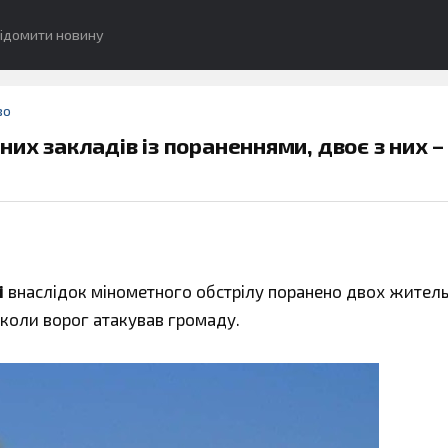
ідомити новину
во
их закладів із пораненнями, двоє з них –
і
внаслідок мінометного обстрілу поранено двох жител
 коли ворог атакував громаду.