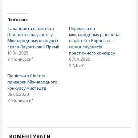
Пов’язано
Талановита піаністка з
Перемога на
Шостки взяла участь у
міжнародному рівні: юна
Міжнародному конкурсі і
піаністка з Вороніжа —
стала Лауреткою ІІ Премії
серед лауреатів
10.04.2025
престижного конкурсу
У "Конкурси"
07.04.2026
У "Діти"
Піаністки з Шостки –
призерки Міжнародного
конкурсу мистецтв
08.06.2023
У "Конкурси"
КОМЕНТУВАТИ