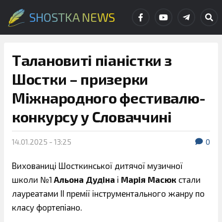
SHOSTKA NEWS
Талановиті піаністки з
Шостки – призерки
Міжнародного фестивалю-
конкурсу у Словаччині
14.01.2025 - 13:25
0
Вихованиці Шосткинської дитячої музичної
школи №1
Альона Дудіна
і
Марія Масюк
стали
лауреатами ІІ премії інструментального жанру по
класу фортепіано.