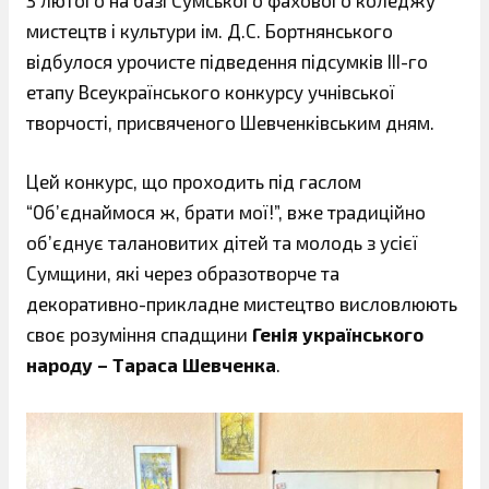
3 лютого на базі Сумського фахового коледжу
мистецтв і культури ім. Д.С. Бортнянського
відбулося урочисте підведення підсумків ІІІ-го
етапу Всеукраїнського конкурсу учнівської
творчості, присвяченого Шевченківським дням.
Цей конкурс, що проходить під гаслом
“Об’єднаймося ж, брати мої!”, вже традиційно
об’єднує талановитих дітей та молодь з усієї
Сумщини, які через образотворче та
декоративно-прикладне мистецтво висловлюють
своє розуміння спадщини
Генія українського
народу – Тараса Шевченка
.