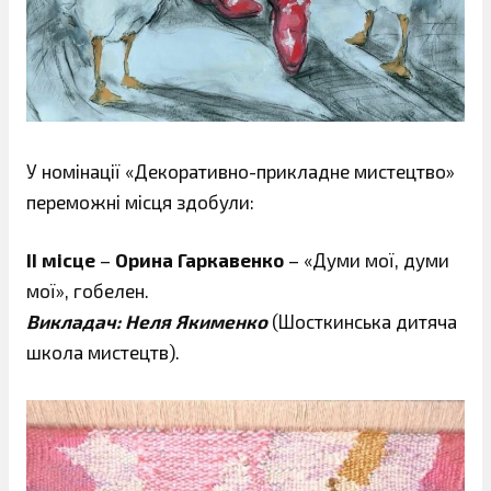
У номінації «Декоративно-прикладне мистецтво»
переможні місця здобули:
ІІ місце
–
Орина Гаркавенко
– «Думи мої, думи
мої», гобелен.
Викладач: Неля Якименко
(Шосткинська дитяча
школа мистецтв).