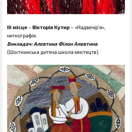
ІІІ місце
–
Вікторія Кутир
– «Надвечір’я»,
ниткографія.
Викладач: Алевтина Філон Алевтина
(Шосткинська дитяча школа мистецтв).