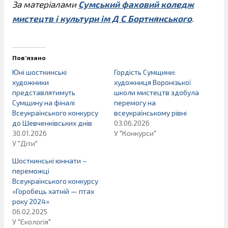
За матеріалами
Сумський фаховий коледж
мистецтв і культури ім Д С Бортнянського
.
Пов’язано
Юні шосткинські
Гордість Сумщини:
художники
художниця Воронізької
представлятимуть
школи мистецтв здобула
Сумщину на фіналі
перемогу на
Всеукраїнського конкурсу
всеукраїнському рівні
до Шевченківських днів
03.06.2026
30.01.2026
У "Конкурси"
У "Діти"
Шосткинські юннати –
переможці
Всеукраїнського конкурсу
«Горобець хатній — птах
року 2024»
06.02.2025
У "Екологія"