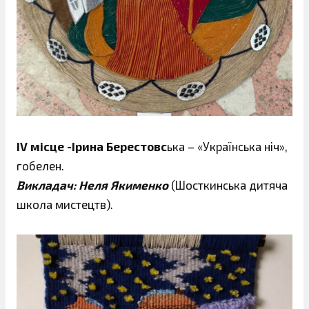
IV місце -Ірина Берестовс
ька – «Українська ніч»,
гобелен.
Викладач: Неля Якименко
(Шосткинська дитяча
школа мистецтв).