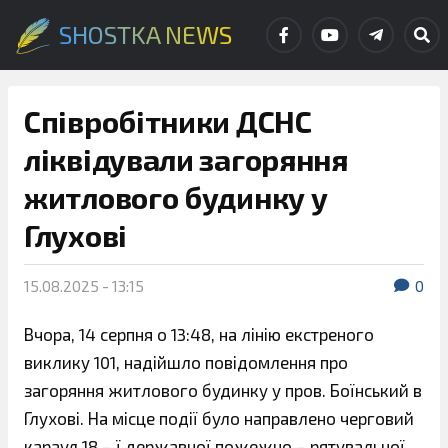
SHOSTKA NEWS
Співробітники ДСНС
ліквідували загоряння
житлового будинку у
Глухові
15.08.2025 - 13:15
0
Вчора, 14 серпня о 13:48, на лінію екстреного
виклику 101, надійшло повідомлення про
загоряння житлового будинку у пров. Боїнський в
Глухові. На місце події було направлено черговий
караул 18 – ї державної пожежно – рятувальної