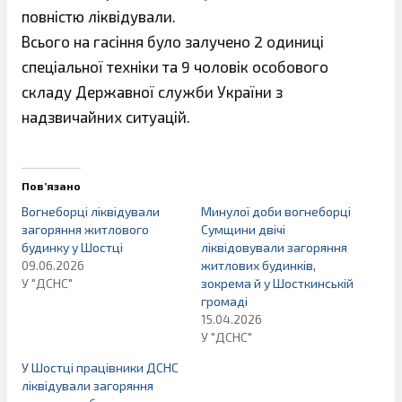
повністю ліквідували.
Всього на гасіння було залучено 2 одиниці
спеціальної техніки та 9 чоловік особового
складу Державної служби України з
надзвичайних ситуацій.
Пов’язано
Вогнеборці ліквідували
Минулої доби вогнеборці
загоряння житлового
Сумщини двічі
будинку у Шостці
ліквідовували загоряння
09.06.2026
житлових будинків,
У "ДСНС"
зокрема й у Шосткинській
громаді
15.04.2026
У "ДСНС"
У Шостці працівники ДСНС
ліквідували загоряння