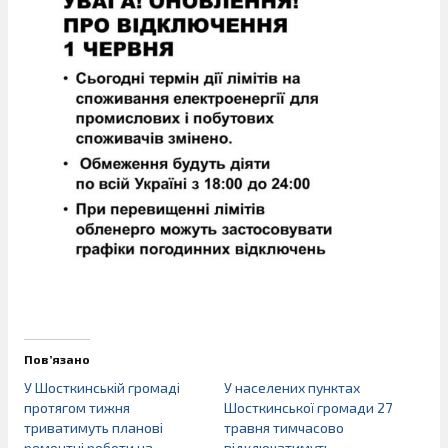
Пов’язано
У Шосткинській громаді
У населених пунктах
протягом тижня
Шосткинської громади 27
триватимуть планові
травня тимчасово
ремонтні роботи на
відключатимуть