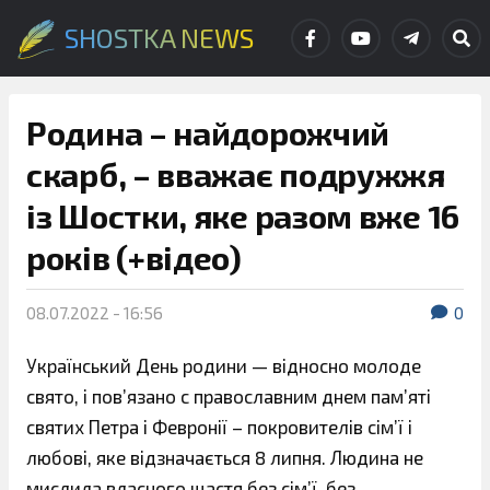
SHOSTKA NEWS
Родина – найдорожчий
скарб, – вважає подружжя
із Шостки, яке разом вже 16
років (+відео)
08.07.2022 - 16:56
0
Український День родини — відносно молоде
свято, і пов’язано с православним днем пам’яті
святих Петра і Февронії – покровителів сім’ї і
любові, яке відзначається 8 липня. Людина не
мислила власного щастя без сім’ї, без