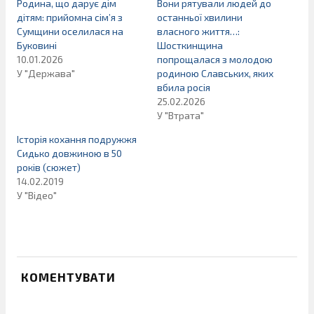
Родина, що дарує дім
Вони рятували людей до
дітям: прийомна сім’я з
останньої хвилини
Сумщини оселилася на
власного життя…:
Буковині
Шосткинщина
10.01.2026
попрощалася з молодою
У "Держава"
родиною Славських, яких
вбила росія
25.02.2026
У "Втрата"
Історія кохання подружжя
Сидько довжиною в 50
років (сюжет)
14.02.2019
У "Відео"
КОМЕНТУВАТИ