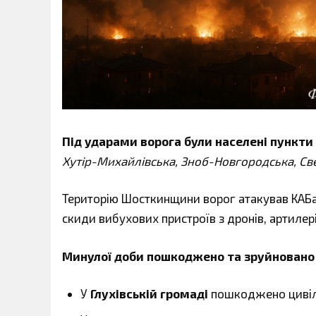
Під ударами ворога були населені пункти
Хутір-Михайлівська, Зноб-Новгородська, Свес
Територію Шосткинщини ворог атакував КАБам
скиди вибухових пристроїв з дронів, артилері
Минулої доби пошкоджено та зруйновано о
У
Глухівській громаді
пошкоджено цивіль