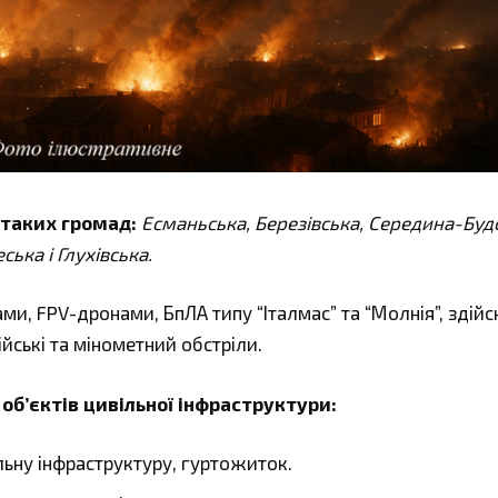
 таких громад:
Есманьська, Березівська, Середина-Буд
ька і Глухівська.
и, FPV-дронами, БпЛА типу “Італмас” та “Молнія”, здійс
йські та мінометний обстріли.
б’єктів цивільної інфраструктури:
ну інфраструктуру, гуртожиток.