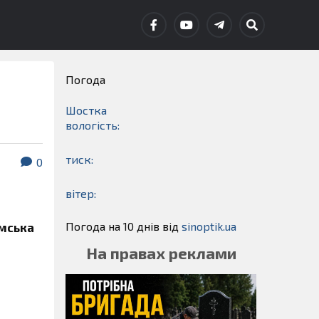
Погода
Шостка
вологість:
тиск:
0
вітер:
Погода на 10 днів від
sinoptik.ua
умська
На правах реклами