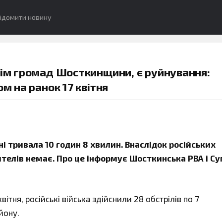
ідомити новину
сім громад Шосткинщини, є руйнування:
м на ранок 17 квітня
і тривала 10 годин 8 хвилин. Внаслідок російських
телів немає. Про це інформує Шосткинська РВА і С
вітня, російські війська здійснили 28 обстрілів по 7
йону.