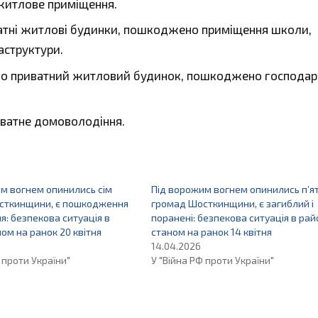
итлове приміщення.
атні житлові будинки, пошкоджено приміщення школи,
аструктури.
о приватний житловий будинок, пошкоджено господар
ватне домоволодіння.
м вогнем опинились сім
Під ворожим вогнем опинились п’я
сткинщини, є пошкодження
громад Шосткинщини, є загиблий і
ня: безпекова ситуація в
поранені: безпекова ситуація в рай
ном на ранок 20 квітня
станом на ранок 14 квітня
14.04.2026
 проти України"
У "Війна РФ проти України"