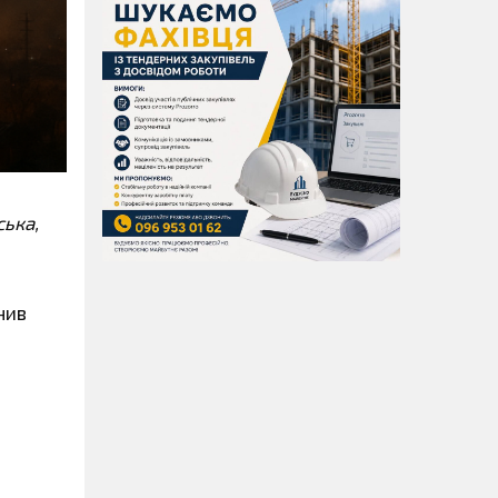
ська,
нив