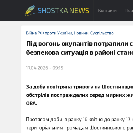
SHOSTKA NEWS
Контакти
Пов
Війна РФ проти України
,
Новини
,
Суспільство
Під вогонь окупантів потрапили 
безпекова ситуація в районі стано
17.04.2026 - 09:15
За добу повітряна тривога на Шосткинщин
обстрілів постраждалих серед мирних жи
ОВА.
Протягом доби, з ранку 16 квітня до ранку 17 к
територіальним громадам Шосткинського ра