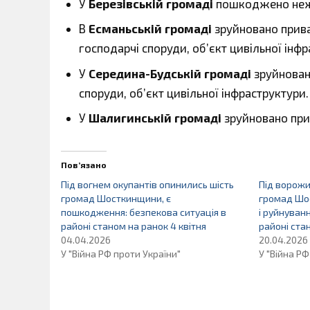
У
Березівській громаді
пошкоджено неж
В
Есманьській громаді
зруйновано прив
господарчі споруди, об’єкт цивільної інфр
У
Середина-Будській громаді
зруйнован
споруди, об’єкт цивільної інфраструктури.
У
Шалигинській громаді
зруйновано при
Пов’язано
Під вогнем окупантів опинились шість
Під ворожи
громад Шосткинщини, є
громад Шо
пошкодження: безпекова ситуація в
і руйнуван
районі станом на ранок 4 квітня
районі ста
04.04.2026
20.04.2026
У "Війна РФ проти України"
У "Війна РФ