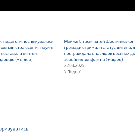
і педагоги поспілкувалися
Майже 8 тисяч дітей Шосткинської
ком міністра освіти і науки:
громади отримали статус дитини, 
я поставили вчителі
постраждала внаслідок воєнних ді
довцю (+ відео)
збройних конфліктів (+ відео)
27.03.2025
У "Відео"
оризуватись
.