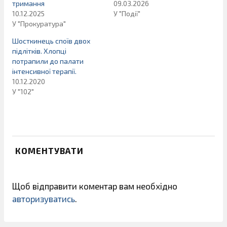
тримання
09.03.2026
10.12.2025
У "Події"
У "Прокуратура"
Шосткинець споїв двох
підлітків. Хлопці
потрапили до палати
інтенсивної терапії.
10.12.2020
У "102"
КОМЕНТУВАТИ
Щоб відправити коментар вам необхідно
авторизуватись
.