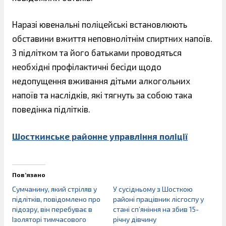
Наразі ювенальні поліцейські встановлюють
обставини вжиття неповнолітнім спиртних напоїв.
З підлітком та його батьками проводяться
необхідні профілактичні бесіди щодо
недопущення вживання дітьми алкогольних
напоїв та наслідків, які тягнуть за собою така
поведінка підлітків.
Шосткинське районне управління поліції
Пов’язано
Сумчанину, який стріляв у
У сусідньому з Шосткою
підлітків, повідомлено про
районі працівник лісгоспу у
підозру, він перебуває в
стані сп’яніння на збив 15-
Ізоляторі тимчасового
річну дівчину