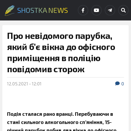
SHOSTKA NEWS
Про невідомого парубка,
який б’є вікна до офісного
приміщення в поліцію
повідомив сторож
12.05.2021 - 12:01
0
Подія сталася рано вранці. Перебуваючи в
стані сильного алкогольного сп’яніння, 15-
річний парубок побив два вікна до офісного