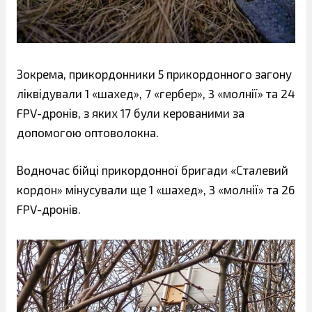
Зокрема, прикордонники 5 прикордонного загону
ліквідували 1 «шахед», 7 «гербер», 3 «молнії» та 24
FPV-дронів, з яких 17 були керованими за
допомогою оптоволокна.
Водночас бійці прикордонної бригади «Сталевий
кордон» мінусували ще 1 «шахед», 3 «молнії» та 26
FPV-дронів.