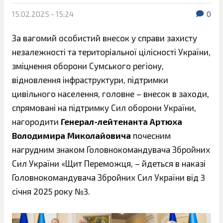
15.02.2025 - 15:24
0
За вагомий особистий внесок у справи захисту
незалежності та територіальної цілісності України,
зміцнення оборони Сумського регіону,
відновлення інфраструктури, підтримки
цивільного населення, головне – внесок в заходи,
спрямовані на підтримку Сил оборони України,
нагородити
Генерал-лейтенанта Артюха
Володимира Миколайовича
почесним
нагрудним знаком Головнокомандувача Збройних
Сил України «Щит Переможця, – йдеться в наказі
Головнокомандувача Збройних Сил України від 3
січня 2025 року №3.