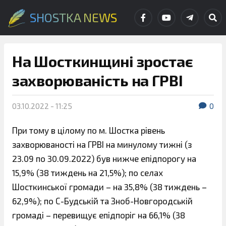
SHOSTKA NEWS
На Шосткинщині зростає
захворюваність на ГРВІ
03.10.2022 - 11:25
0
При тому в цілому по м. Шостка рівень
захворюваності на ГРВІ на минулому тижні (з
23.09 по 30.09.2022) був нижче епідпорогу на
15,9% (38 тиждень на 21,5%); по селах
Шосткинської громади – на 35,8% (38 тиждень –
62,9%); по С-Будській та Зноб-Новгородській
громаді – перевищує епідпоріг на 66,1% (38