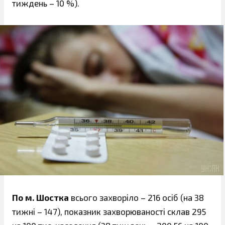
тиждень – 10 %).
По м. Шостка
всього захворіло – 216 осіб (на 38
тижні – 147), показник захворюваності склав 295