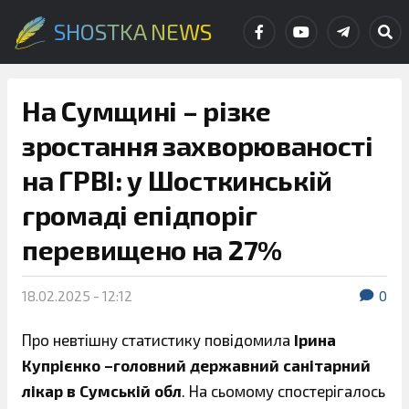
SHOSTKA NEWS
На Сумщині – різке
зростання захворюваності
на ГРВІ: у Шосткинській
громаді епідпоріг
перевищено на 27%
18.02.2025 - 12:12
0
Про невтішну статистику повідомила
Ірина
Купрієнко –головний державний санітарний
лікар в Сумській обл
. На сьомому спостерігалось