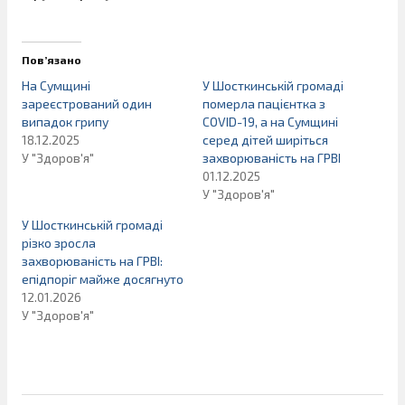
Пов’язано
На Сумщині
У Шосткинській громаді
зареєстрований один
померла пацієнтка з
випадок грипу
COVID-19, а на Сумщині
18.12.2025
серед дітей ширіться
У "Здоров'я"
захворюваність на ГРВІ
01.12.2025
У "Здоров'я"
У Шосткинській громаді
різко зросла
захворюваність на ГРВІ:
епідпоріг майже досягнуто
12.01.2026
У "Здоров'я"