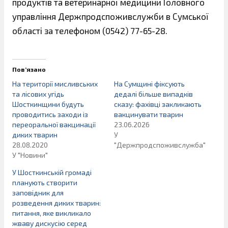
продуктів та ветеринарної медицини Головного
управління Держпродспоживслужби в Сумської
області за телефоном (0542) 77-65-28.
Пов’язано
На території мисливських
На Сумщині фіксують
та лісових угідь
дедалі більше випадків
Шосткинщини будуть
сказу: фахівці закликають
проводитись заходи із
вакцинувати тварин
переоральної вакцинації
23.06.2026
диких тварин
У
28.08.2020
"Держпродспоживслужба"
У "Новини"
У Шосткинській громаді
планують створити
заповідник для
розведення диких тварин:
питання, яке викликало
жваву дискусію серед