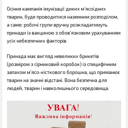
Осіння кампанія імунізації диких м’ясоїдних
тварин, буде проводитися наземним розподілом,
а саме: робочі групи вручну розкладатимуть
принади із вакциною з обов’язковим урахуванням
усіх небезпечних факторів.
Принада має вигляд невеликих брикетів
(розміром з сірниковий коробок) із специфічним
запахом м’ясо-кісткового борошна, що приманює
тварин на значні відстані. Вона безпечна для
людей, тварин і навколишнього середовища.