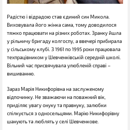
Радістю і відрадою став єдиний син Микола.
Виховувала його жінка сама, тому доводилося
тяжко працювати на різних роботах. Зранку йшла
у рільничу бригаду колгоспу, а ввечері прибирала
у сільському клубі. З 1961 по 1995 роки працювала
техпрацівником у Шевченківській середній школі.
Вільний час присвячувала улюбленій справі –
вишиванню.
Зараз Марія Никифорівна на заслуженому
відпочинку. Не зважаючи на поважний вік,
приділяє увагу онуку та правнуку, залюбки
спілкується з односельцями. Марію Никифорівну
шанують та люблять у селі Шевченкове.