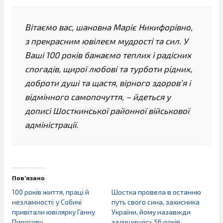
Вітаємо вас, шановна Маріє Никифорівно,
з прекрасним ювілеєм мудрості та сил. У
Ваші 100 років бажаємо теплих і радісних
спогадів, щирої любові та турботи рідних,
доброти душі та щастя, вірного здоров’я і
відмінного самопочуття, – йдеться у
дописі Шосткинської районної військової
адміністрації.
Пов’язано
100 років життя, праці й
Шостка провела в останню
незламності: у Собичі
путь свого сина, захисника
привітали ювілярку Ганну
України, йому назавжди
Пирогову
залишишось 56 років