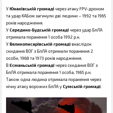
У
Юнаківській громаді
через атаку FPV-дроном
та удар КАБом загинули дві людини – 1992 та 1965
років народження.
У
Середино-Будській громаді
через удар БпЛА
отримала поранення 1 особа 1992 р.н.
У
Великописарівській громаді
внаслідок
скидання ВОГ з БпЛА отримали поранення 2
особи, 1968 та 1973 років народження.
В
Есманьській громаді
через скидання ВОГ з
БпЛА отримала поранення 1 особа, 1965 р.н.
Також одна людина отримала поранення через
нічну атаку ворожих БпЛА у
Сумській громаді
.