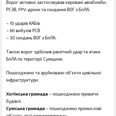
Ворог активно застосовував керовані авіабомби,
РСЗВ, FPV-дрони та скидання ВОГ з БпЛА.
– 10 ударів КАБів
– 60 вибухів РСВ
– 30 скидань ВОГ з БпЛА.
Також ворог здійснив ракетний удар та атаки
БпЛА по території Сумщини.
Пошкоджено та зруйновано об’єкти цивільної
інфраструктури:
Хотінська громада
– пошкоджено приватні
будівлі.
Сумська громада
– пошкоджено промислові
обʼєкти, лінії електропередач.