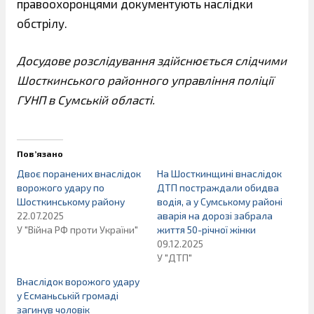
правоохоронцями документують наслідки
обстрілу.
Досудове розслідування здійснюється слідчими
Шосткинського районного управління поліції
ГУНП в Сумській області.
Пов’язано
Двоє поранених внаслідок
На Шосткинщині внаслідок
ворожого удару по
ДТП постраждали обидва
Шосткинському району
водія, а у Сумському районі
22.07.2025
аварія на дорозі забрала
У "Війна РФ проти України"
життя 50-річної жінки
09.12.2025
У "ДТП"
Внаслідок ворожого удару
у Есманьській громаді
загинув чоловік