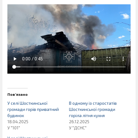
Пов’язано
У селі Шосткинської
В одному із старостатів
громади горів приватний
Шосткинської громади
будинок
горіла літня кухня
18.04.2025
26.12.2025
У "101"
У "ДСНС"