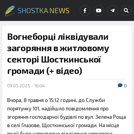
SHOSTKA NEWS
Вогнеборці ліквідували
загоряння в житловому
секторі Шосткинської
громади (+ відео)
09.05.2025 - 16:04
0
Вчора, 8 травня о 15:12 годині, до Служби
порятунку 101, надійшло повідомлення про
згоряння господарчої будівлі по вул. Зелена Роща
в селі Глазове, Щосткинської громади. На місце
події було направлено відділення чергового