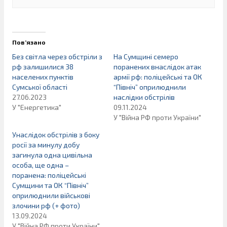
Пов’язано
Без світла через обстріли з
На Сумщині семеро
рф залишилися 38
поранених внаслідок атак
населених пунктів
армії рф: поліцейські та ОК
Сумської області
“Північ” оприлюднили
27.06.2023
наслідки обстрілів
У "Енергетика"
09.11.2024
У "Війна РФ проти України"
Унаслідок обстрілів з боку
росії за минулу добу
загинула одна цивільна
особа, ще одна –
поранена: поліцейські
Сумщини та ОК “Північ”
оприлюднили військові
злочини рф (+ фото)
13.09.2024
У "Війна РФ проти України"