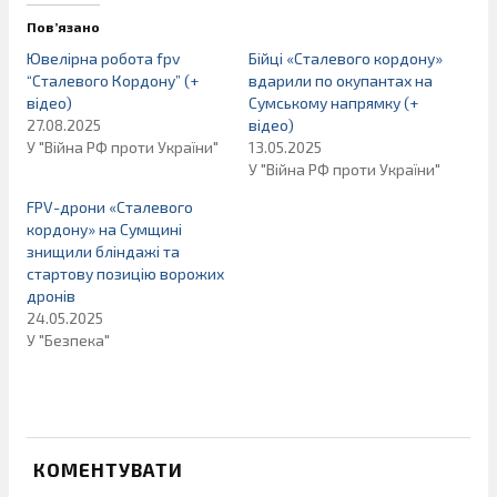
Пов’язано
Ювелірна робота fpv
Бійці «Сталевого кордону»
“Сталевого Кордону” (+
вдарили по окупантах на
відео)
Сумському напрямку (+
27.08.2025
відео)
У "Війна РФ проти України"
13.05.2025
У "Війна РФ проти України"
FPV-дрони «Сталевого
кордону» на Сумщині
знищили бліндажі та
стартову позицію ворожих
дронів
24.05.2025
У "Безпека"
КОМЕНТУВАТИ